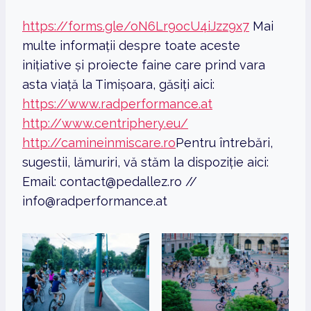
https://forms.gle/oN6Lr9ocU4iJzz9x7
Mai
multe informații despre toate aceste
inițiative și proiecte faine care prind vara
asta viață la Timișoara, găsiți aici:
https://www.radperformance.at
http://www.centriphery.eu/
http://camineinmiscare.ro
Pentru întrebări,
sugestii, lămuriri, vă stăm la dispoziție aici:
Email: contact@pedallez.ro //
info@radperformance.at