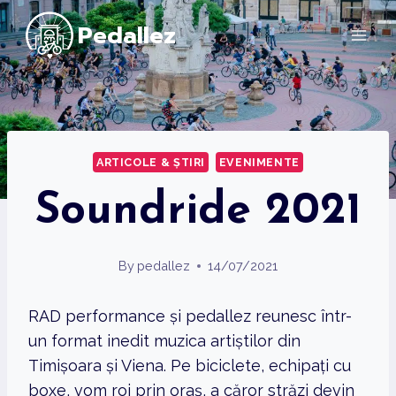
Skip
Pedallez
to
content
ARTICOLE & ȘTIRI
EVENIMENTE
Soundride 2021
By
pedallez
14/07/2021
RAD performance și pedallez reunesc într-
un format inedit muzica artiștilor din
Timișoara și Viena. Pe biciclete, echipați cu
boxe, vom roi prin oraș, a căror străzi devin