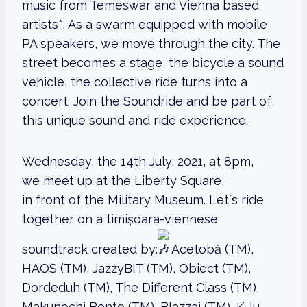
music from Temeswar and Vienna based
artists*. As a swarm equipped with mobile
PA speakers, we move through the city. The
street becomes a stage, the bicycle a sound
vehicle, the collective ride turns into a
concert. Join the Soundride and be part of
this unique sound and ride experience.
Wednesday, the 14th July, 2021, at 8pm,
we meet up at the Liberty Square,
in front of the Military Museum. Let`s ride
together on a timișoara-viennese
soundtrack created by:
Acetobă (TM),
HAOS (TM), JazzyBIT (TM), Obiect (TM),
Dordeduh (TM), The Different Class (TM),
Makunochi Bento (TM), Blazzaj (TM), K-lu