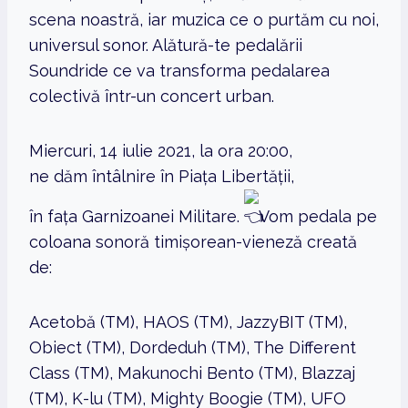
scena noastră, iar muzica ce o purtăm cu noi,
universul sonor. Alătură-te pedalării
Soundride ce va transforma pedalarea
colectivă într-un concert urban.
Miercuri, 14 iulie 2021, la ora 20:00,
ne dăm întâlnire în Piața Libertății,
în fața Garnizoanei Militare.
Vom pedala pe
coloana sonoră timișorean-vieneză creată
de:
Acetobă (TM), HAOS (TM), JazzyBIT (TM),
Obiect (TM), Dordeduh (TM), The Different
Class (TM), Makunochi Bento (TM), Blazzaj
(TM), K-lu (TM), Mighty Boogie (TM), UFO