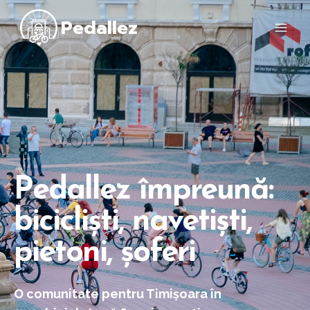
Pedallez
Pedallez împreună:
bicicliști, navetiști,
pietoni, șoferi
O comunitate pentru Timișoara în