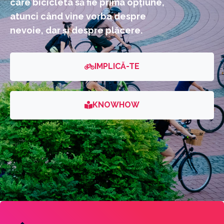
care bicicleta să fie prima opțiune,
atunci când vine vorba despre
nevoie, dar și despre plăcere.
IMPLICĂ-TE
KNOWHOW